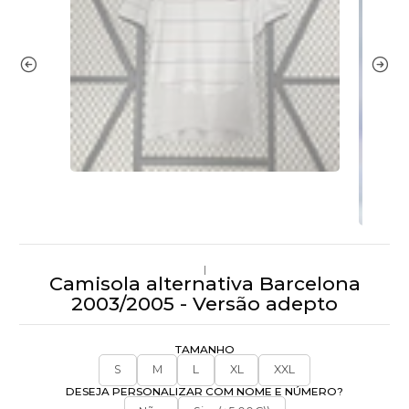
|
Camisola alternativa Barcelona
2003/2005 - Versão adepto
TAMANHO
S
M
L
XL
XXL
DESEJA PERSONALIZAR COM NOME E NÚMERO?