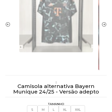
|
Camisola alternativa Bayern
Munique 24/25 - Versão adepto
TAMANHO
S
M
L
XL
XXL