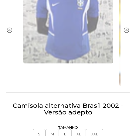
|
Camisola alternativa Brasil 2002 -
Versão adepto
TAMANHO
S
M
L
XL
XXL