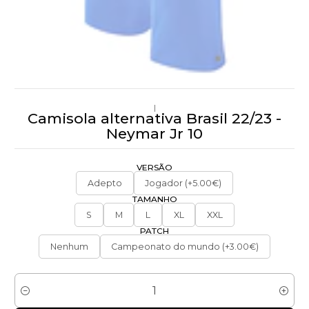
|
Camisola alternativa Brasil 22/23 -
Neymar Jr 10
VERSÃO
Adepto
Jogador (+5.00€)
TAMANHO
S
M
L
XL
XXL
PATCH
Nenhum
Campeonato do mundo (+3.00€)
Quantidade