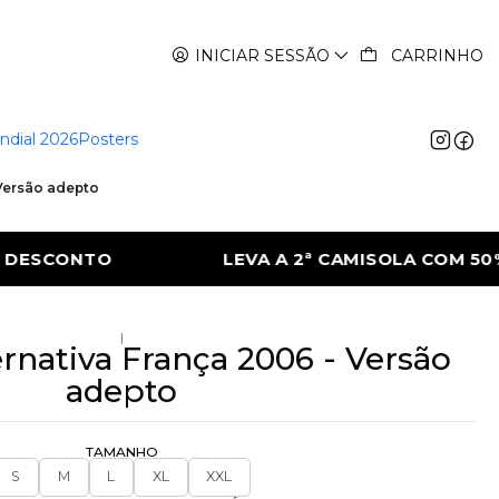
INICIAR SESSÃO
CARRINHO
ndial 2026
Posters
 Versão adepto
 CAMISOLA COM 50% DE DESCONTO
LEVA 
|
ernativa França 2006 - Versão
adepto
TAMANHO
S
M
L
XL
XXL