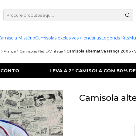
Camisola Mistério
Camisolas exclusivas / lendárias
Legends Kits
Mu
França
Camisolas Retro/Vintage
Camisola alternativa França 2006 -
MISOLA COM 50% DE DESCONTO
LEVA A 2ª
Camisola alt