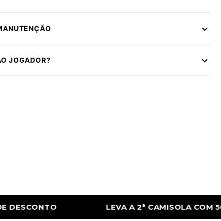
 MANUTENÇÃO
ÃO JOGADOR?
2ª CAMISOLA COM 50% DE DESCONTO
LEVA