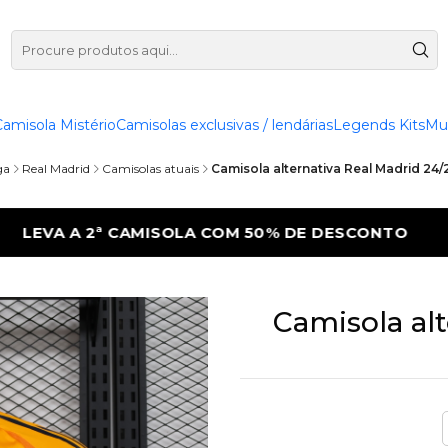
Camisola Mistério
Camisolas exclusivas / lendárias
Legends Kits
Mu
ga
Real Madrid
Camisolas atuais
Camisola alternativa Real Madrid 24/
ESCONTO
LEVA A 2ª CAMISOLA COM 50% D
Camisola alt