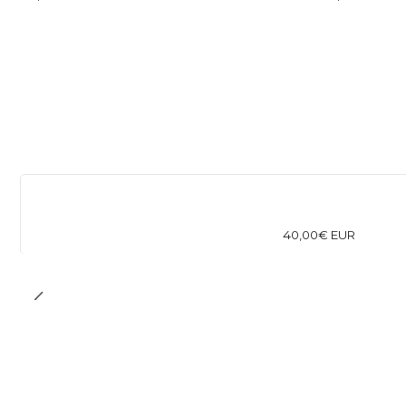
40,00€ EUR