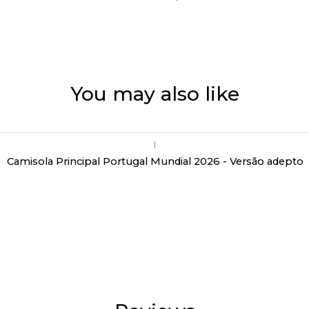
You may also like
|
Camisola Principal Portugal Mundial 2026 - Versão adepto