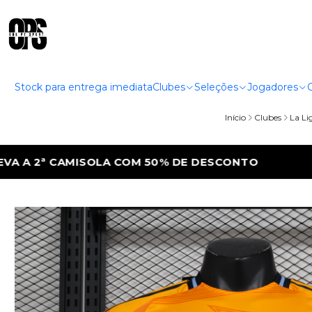
Stock para entrega imediata
Clubes
Seleções
Jogadores
Início
Clubes
La Li
NTO
LEVA A 2ª CAMISOLA COM 50% DE D