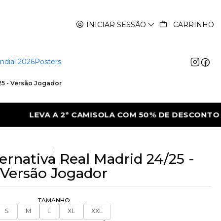
INICIAR SESSÃO
CARRINHO
ndial 2026
Posters
25 - Versão Jogador
E DESCONTO
LEVA A 2ª CAMISOLA COM 5
|
ernativa Real Madrid 24/25 -
Versão Jogador
TAMANHO
S
M
L
XL
XXL