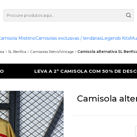
Camisola Mistério
Camisolas exclusivas / lendárias
Legends Kits
Mu
esa
SL Benfica
Camisolas Retro/Vintage
Camisola alternativa SL Benfic
COM 50% DE DESCONTO
LEVA A 2ª CAMIS
Camisola alte