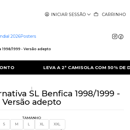
INICIAR SESSÃO
CARRINHO
ndial 2026
Posters
a 1998/1999 - Versão adepto
OLA COM 50% DE DESCONTO
LEVA A 2ª CA
|
rnativa SL Benfica 1998/1999 -
Versão adepto
TAMANHO
S
M
L
XL
XXL