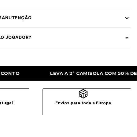
 MANUTENÇÃO
ÃO JOGADOR?
SOLA COM 50% DE DESCONTO
LEVA A 2ª 
rtugal
Envios para toda a Europa