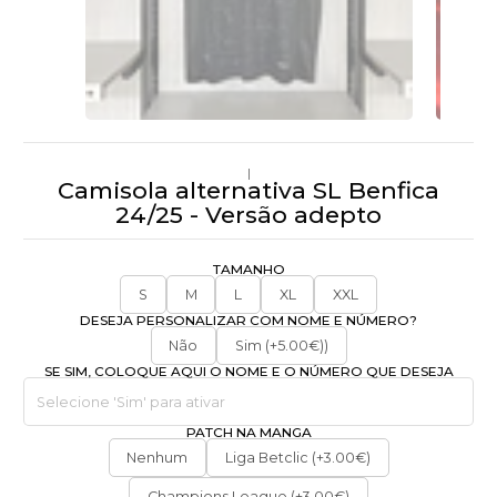
|
Camisola alternativa SL Benfica
24/25 - Versão adepto
TAMANHO
S
M
L
XL
XXL
DESEJA PERSONALIZAR COM NOME E NÚMERO?
Não
Sim (+5.00€))
SE SIM, COLOQUE AQUI O NOME E O NÚMERO QUE DESEJA
PATCH NA MANGA
Nenhum
Liga Betclic (+3.00€)
Champions League (+3.00€)