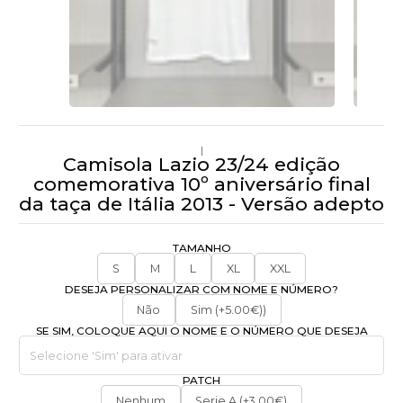
|
Camisola Lazio 23/24 edição
comemorativa 10º aniversário final
da taça de Itália 2013 - Versão adepto
TAMANHO
S
M
L
XL
XXL
DESEJA PERSONALIZAR COM NOME E NÚMERO?
Não
Sim (+5.00€))
SE SIM, COLOQUE AQUI O NOME E O NÚMERO QUE DESEJA
PATCH
Nenhum
Serie A (+3.00€)