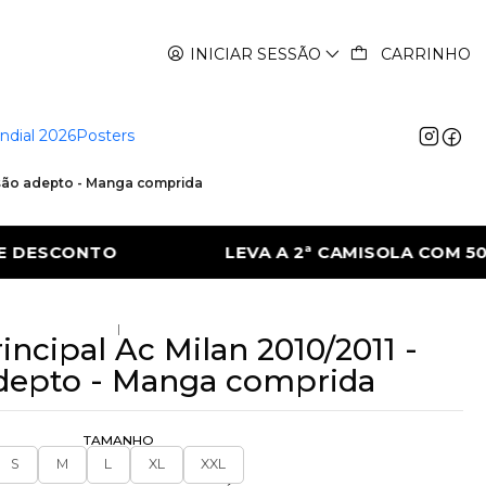
INICIAR SESSÃO
CARRINHO
ndial 2026
Posters
ersão adepto - Manga comprida
MISOLA COM 50% DE DESCONTO
LEVA A 2
|
incipal Ac Milan 2010/2011 -
depto - Manga comprida
TAMANHO
S
M
L
XL
XXL