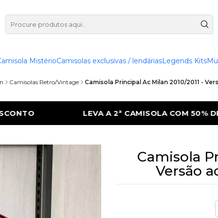
Camisola Mistério
Camisolas exclusivas / lendárias
Legends Kits
Mu
an
Camisolas Retro/Vintage
Camisola Principal Ac Milan 2010/2011 - V
OLA COM 50% DE DESCONTO
LEVA A 2ª CA
Camisola Pr
Versão a