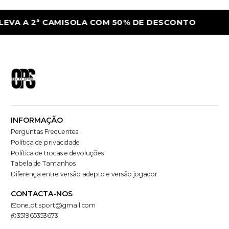
 2ª CAMISOLA COM 50% DE DESCONTO
LE
INFORMAÇÃO
Perguntas Frequentes
Política de privacidade
Política de trocas e devoluções
Tabela de Tamanhos
Diferença entre versão adepto e versão jogador
CONTACTA-NOS
one.pt.sport@gmail.com
351965353673