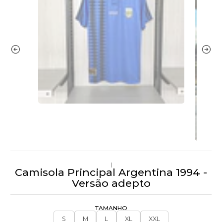
|
Camisola Principal Argentina 1994 -
Versão adepto
TAMANHO
S
M
L
XL
XXL