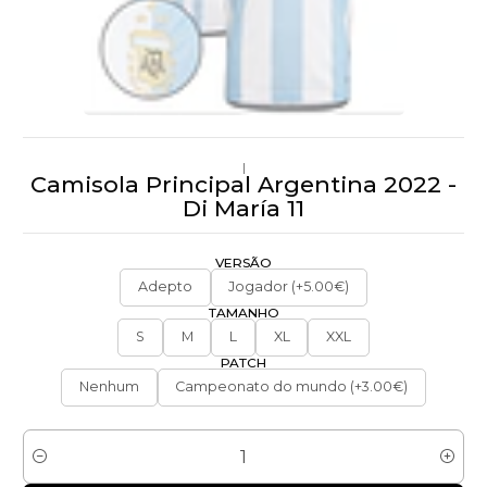
|
Camisola Principal Argentina 2022 -
Di María 11
VERSÃO
Adepto
Jogador (+5.00€)
TAMANHO
S
M
L
XL
XXL
PATCH
Nenhum
Campeonato do mundo (+3.00€)
Quantidade