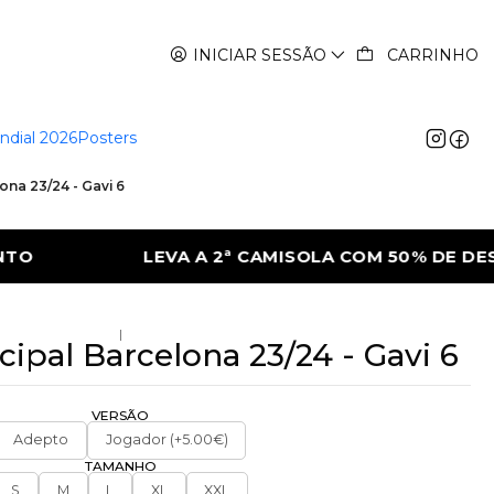
INICIAR SESSÃO
CARRINHO
ndial 2026
Posters
ona 23/24 - Gavi 6
OLA COM 50% DE DESCONTO
LEVA A 2ª C
|
cipal Barcelona 23/24 - Gavi 6
VERSÃO
Adepto
Jogador (+5.00€)
TAMANHO
S
M
L
XL
XXL