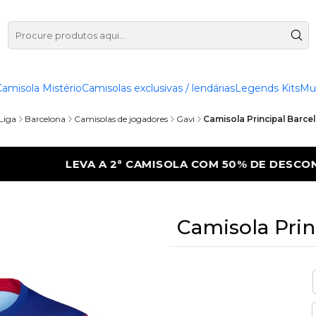
Camisola Mistério
Camisolas exclusivas / lendárias
Legends Kits
Mu
Liga
Barcelona
Camisolas de jogadores
Gavi
Camisola Principal Barcel
 COM 50% DE DESCONTO
LEVA A 2ª CAMIS
Camisola Prin