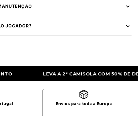
 MANUTENÇÃO
ÃO JOGADOR?
SOLA COM 50% DE DESCONTO
LEVA A 2ª 
rtugal
Envios para toda a Europa