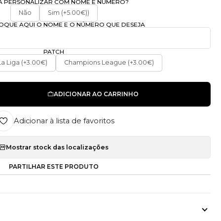
A PERSONALIZAR COM NOME E NÚMERO?
Não
Sim (+5.00€))
OLOQUE AQUI O NOME E O NÚMERO QUE DESEJA
PATCH
La Liga (+3.00€)
Champions League (+3.00€)
ADICIONAR AO CARRINHO
Adicionar à lista de favoritos
Mostrar stock das localizações
PARTILHAR ESTE PRODUTO