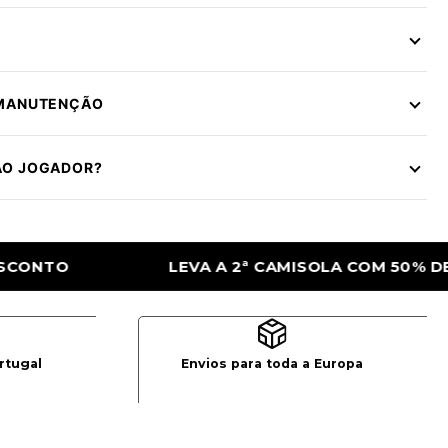
 MANUTENÇÃO
ÃO JOGADOR?
AMISOLA COM 50% DE DESCONTO
LEVA A 
rtugal
Envios para toda a Europa