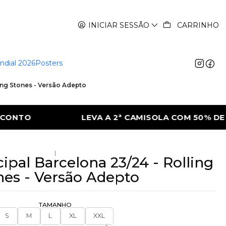
INICIAR SESSÃO
CARRINHO
ndial 2026
Posters
ling Stones - Versão Adepto
MISOLA COM 50% DE DESCONTO
LEVA A 2
|
ipal Barcelona 23/24 - Rolling
nes - Versão Adepto
TAMANHO
S
M
L
XL
XXL