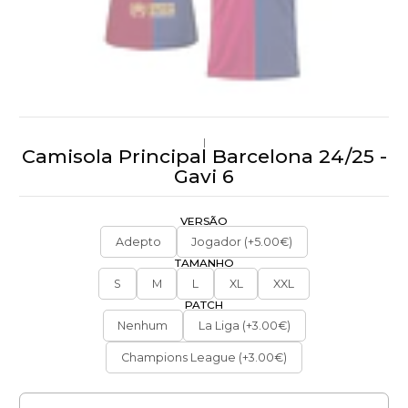
|
Camisola Principal Barcelona 24/25 -
Gavi 6
VERSÃO
Adepto
Jogador (+5.00€)
TAMANHO
S
M
L
XL
XXL
PATCH
Nenhum
La Liga (+3.00€)
Champions League (+3.00€)