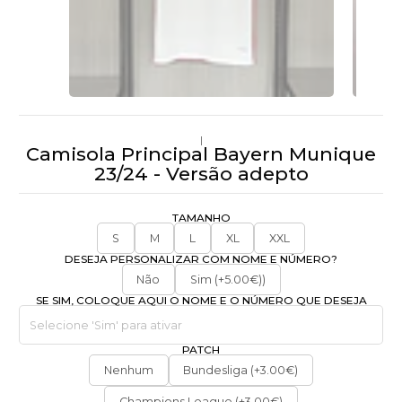
|
Camisola Principal Bayern Munique
23/24 - Versão adepto
TAMANHO
S
M
L
XL
XXL
DESEJA PERSONALIZAR COM NOME E NÚMERO?
Não
Sim (+5.00€))
SE SIM, COLOQUE AQUI O NOME E O NÚMERO QUE DESEJA
PATCH
Nenhum
Bundesliga (+3.00€)
Champions League (+3.00€)