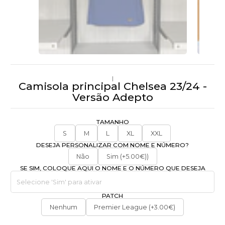
|
Camisola principal Chelsea 23/24 -
Versão Adepto
TAMANHO
S
M
L
XL
XXL
DESEJA PERSONALIZAR COM NOME E NÚMERO?
Não
Sim (+5.00€))
SE SIM, COLOQUE AQUI O NOME E O NÚMERO QUE DESEJA
PATCH
Nenhum
Premier League (+3.00€)