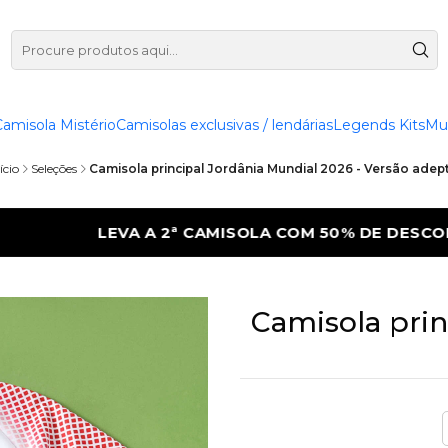
Camisola Mistério
Camisolas exclusivas / lendárias
Legends Kits
Mu
ício
Seleções
Camisola principal Jordânia Mundial 2026 - Versão adep
50% DE DESCONTO
LEVA A 2ª CAMISOLA 
Camisola prin