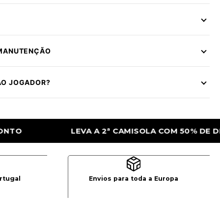
 MANUTENÇÃO
ÃO JOGADOR?
 COM 50% DE DESCONTO
LEVA A 2ª CAMIS
rtugal
Envios para toda a Europa