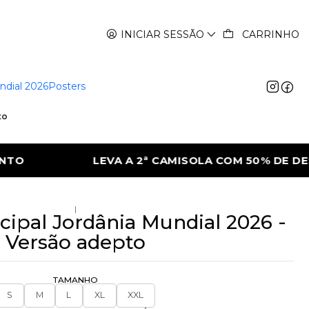
INICIAR SESSÃO
CARRINHO
ndial 2026
Posters
to
COM 50% DE DESCONTO
LEVA A 2ª CAMISO
|
cipal Jordânia Mundial 2026 -
Versão adepto
TAMANHO
S
M
L
XL
XXL