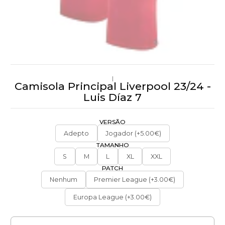
|
Camisola Principal Liverpool 23/24 -
Luis Díaz 7
VERSÃO
Adepto
Jogador (+5.00€)
TAMANHO
S
M
L
XL
XXL
PATCH
Nenhum
Premier League (+3.00€)
Europa League (+3.00€)