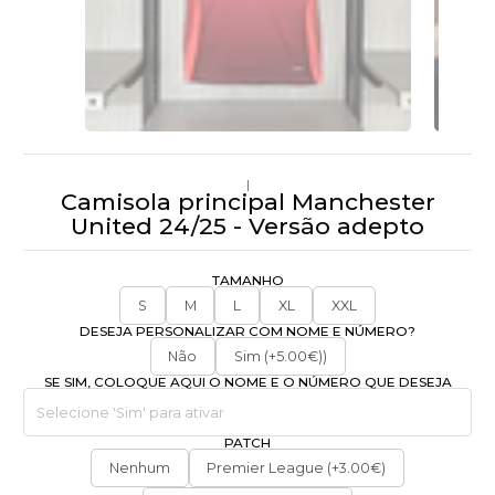
|
Camisola principal Manchester
United 24/25 - Versão adepto
TAMANHO
S
M
L
XL
XXL
DESEJA PERSONALIZAR COM NOME E NÚMERO?
Não
Sim (+5.00€))
SE SIM, COLOQUE AQUI O NOME E O NÚMERO QUE DESEJA
PATCH
Nenhum
Premier League (+3.00€)