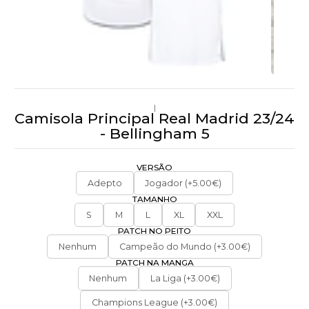
|
Camisola Principal Real Madrid 23/24
- Bellingham 5
VERSÃO
Adepto
Jogador (+5.00€)
TAMANHO
S
M
L
XL
XXL
PATCH NO PEITO
Nenhum
Campeão do Mundo (+3.00€)
PATCH NA MANGA
Nenhum
La Liga (+3.00€)
Champions League (+3.00€)