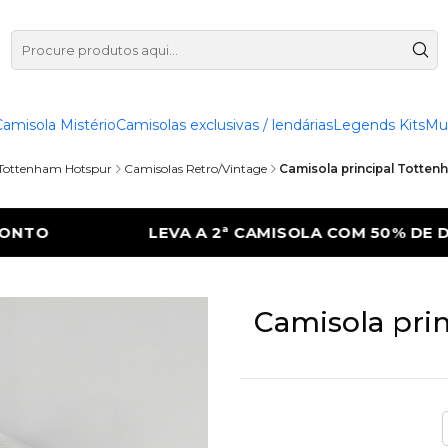
Camisola Mistério
Camisolas exclusivas / lendárias
Legends Kits
Mu
Tottenham Hotspur
Camisolas Retro/Vintage
Camisola principal Totte
SOLA COM 50% DE DESCONTO
LEVA A 2ª C
Camisola pri