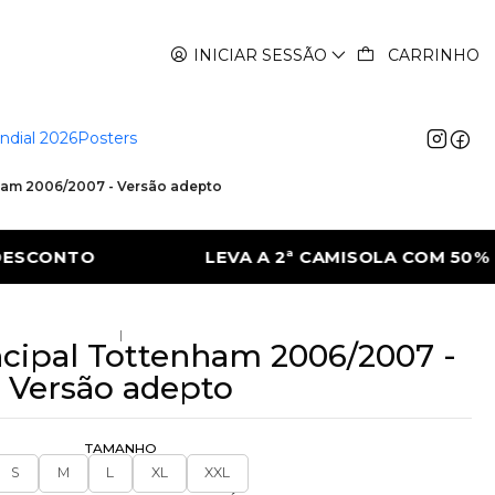
INICIAR SESSÃO
CARRINHO
ndial 2026
Posters
nham 2006/2007 - Versão adepto
AMISOLA COM 50% DE DESCONTO
LEVA A 
|
ncipal Tottenham 2006/2007 -
Versão adepto
TAMANHO
S
M
L
XL
XXL