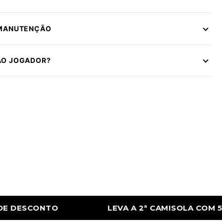
 MANUTENÇÃO
ÃO JOGADOR?
2ª CAMISOLA COM 50% DE DESCONTO
LEV