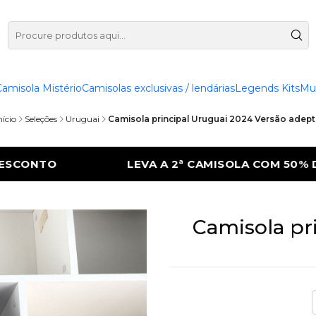
Camisola Mistério
Camisolas exclusivas / lendárias
Legends Kits
Mu
nício
Seleções
Uruguai
Camisola principal Uruguai 2024 Versão adep
CAMISOLA COM 50% DE DESCONTO
LEVA A 
Camisola pr