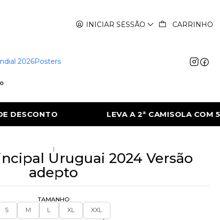
INICIAR SESSÃO
CARRINHO
ndial 2026
Posters
to
2ª CAMISOLA COM 50% DE DESCONTO
LEV
|
incipal Uruguai 2024 Versão
adepto
TAMANHO
S
M
L
XL
XXL