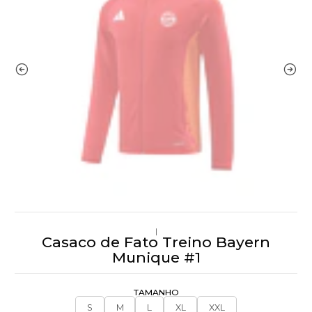
|
Casaco de Fato Treino Bayern
Munique #1
TAMANHO
S
M
L
XL
XXL