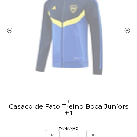
|
Casaco de Fato Treino Boca Juniors
#1
TAMANHO
S
M
L
XL
XXL