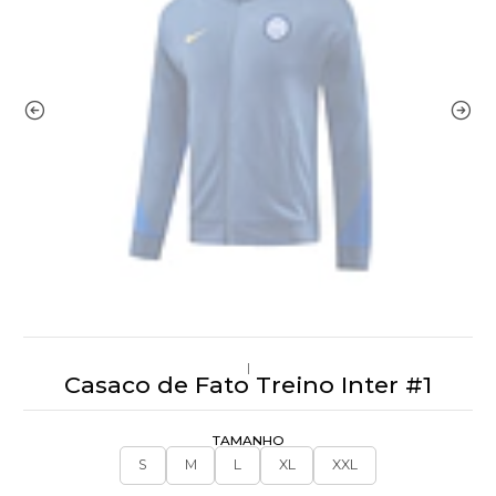
|
Casaco de Fato Treino Inter #1
TAMANHO
S
M
L
XL
XXL