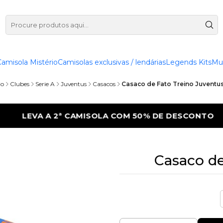
Camisola Mistério
Camisolas exclusivas / lendárias
Legends Kits
Mu
io
Clubes
Serie A
Juventus
Casacos
Casaco de Fato Treino Juventu
E DESCONTO
LEVA A 2ª CAMISOLA COM 5
Casaco de