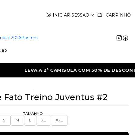
INICIAR SESSÃO
CARRINHO
ndial 2026
Posters
s #2
0% DE DESCONTO
LEVA A 2ª CAMISOLA C
|
 Fato Treino Juventus #2
TAMANHO
S
M
L
XL
XXL