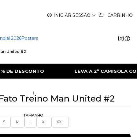
INICIAR SESSÃO
CARRINHO
ndial 2026
Posters
Man United #2
A A 2ª CAMISOLA COM 50% DE DESCONTO
|
Fato Treino Man United #2
TAMANHO
S
M
L
XL
XXL