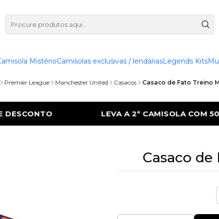
Camisola Mistério
Camisolas exclusivas / lendárias
Legends Kits
Mu
Premier League
Manchester United
Casacos
Casaco de Fato Treino 
2ª CAMISOLA COM 50% DE DESCONTO
LEV
Casaco de 