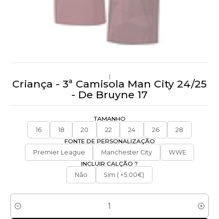
|
Criança - 3ª Camisola Man City 24/25
- De Bruyne 17
TAMANHO
16
18
20
22
24
26
28
FONTE DE PERSONALIZAÇÃO
Premier League
Manchester City
WWE
INCLUIR CALÇÃO ?
Não
Sim ( +5.00€)
Quantidade