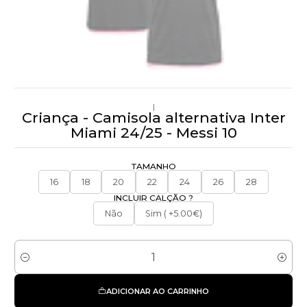
|
Criança - Camisola alternativa Inter
Miami 24/25 - Messi 10
TAMANHO
16
18
20
22
24
26
28
INCLUIR CALÇÃO ?
Não
Sim ( +5.00€)
Quantidade
ADICIONAR AO CARRINHO