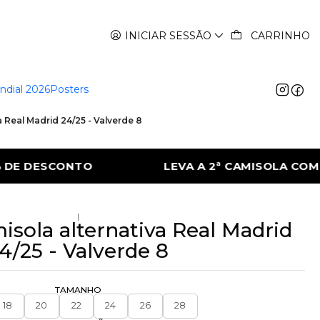
INICIAR SESSÃO
CARRINHO
ndial 2026
Posters
a Real Madrid 24/25 - Valverde 8
A 2ª CAMISOLA COM 50% DE DESCONTO
LE
|
isola alternativa Real Madrid
4/25 - Valverde 8
TAMANHO
18
20
22
24
26
28