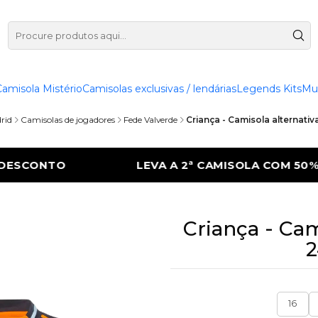
Camisola Mistério
Camisolas exclusivas / lendárias
Legends Kits
Mu
rid
Camisolas de jogadores
Fede Valverde
Criança - Camisola alternativ
 CAMISOLA COM 50% DE DESCONTO
LEVA 
Criança - Cam
2
16