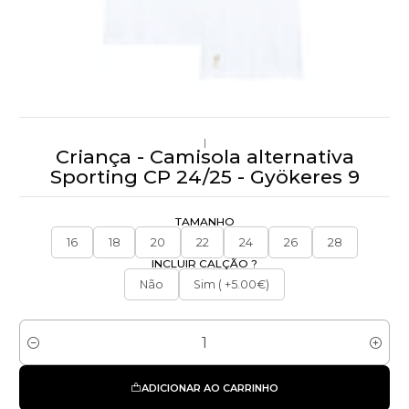
|
Criança - Camisola alternativa
Sporting CP 24/25 - Gyökeres 9
TAMANHO
16
18
20
22
24
26
28
INCLUIR CALÇÃO ?
Não
Sim ( +5.00€)
Quantidade
ADICIONAR AO CARRINHO