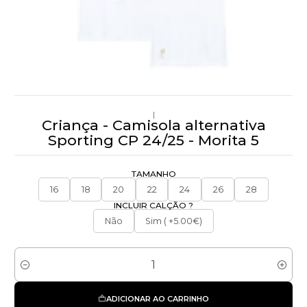
|
Criança - Camisola alternativa
Sporting CP 24/25 - Morita 5
TAMANHO
16
18
20
22
24
26
28
INCLUIR CALÇÃO ?
Não
Sim ( +5.00€)
Quantidade
ADICIONAR AO CARRINHO