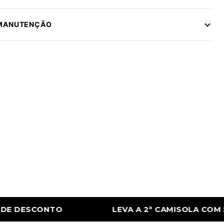
 MANUTENÇÃO
2ª CAMISOLA COM 50% DE DESCONTO
LEV