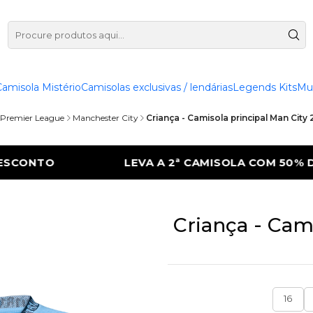
Camisola Mistério
Camisolas exclusivas / lendárias
Legends Kits
Mu
Premier League
Manchester City
Criança - Camisola principal Man City 
AMISOLA COM 50% DE DESCONTO
LEVA A 2
Criança - Cam
16