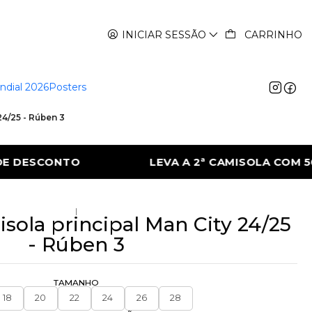
INICIAR SESSÃO
CARRINHO
ndial 2026
Posters
24/25 - Rúben 3
ª CAMISOLA COM 50% DE DESCONTO
LEVA
|
isola principal Man City 24/25
- Rúben 3
TAMANHO
18
20
22
24
26
28