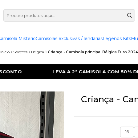
Camisola Mistério
Camisolas exclusivas / lendárias
Legends Kits
Mu
Início
Seleções
Bélgica
Criança - Camisola principal Bélgica Euro 2024
MISOLA COM 50% DE DESCONTO
LEVA A 2
Criança - Ca
16