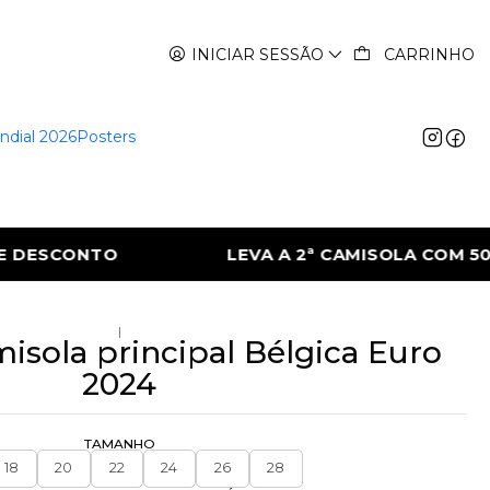
INICIAR SESSÃO
CARRINHO
ndial 2026
Posters
ª CAMISOLA COM 50% DE DESCONTO
LEVA 
|
misola principal Bélgica Euro
2024
TAMANHO
18
20
22
24
26
28