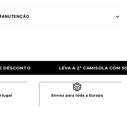
 MANUTENÇÃO
ª CAMISOLA COM 50% DE DESCONTO
LEVA 
rtugal
Envios para toda a Europa