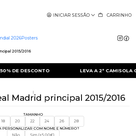
INICIAR SESSÃO
CARRINHO
ndial 2026
Posters
incipal 2015/2016
VA A 2ª CAMISOLA COM 50% DE DESCONTO
|
eal Madrid principal 2015/2016
TAMANHO
18
20
22
24
26
28
A PERSONALIZAR COM NOME E NÚMERO?
Não
Sim (+5.00€)