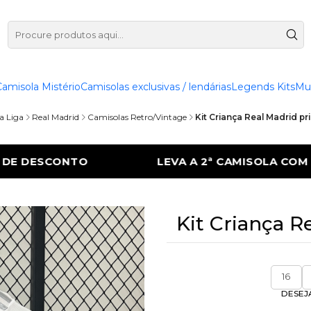
Camisola Mistério
Camisolas exclusivas / lendárias
Legends Kits
Mu
a Liga
Real Madrid
Camisolas Retro/Vintage
Kit Criança Real Madrid pr
 2ª CAMISOLA COM 50% DE DESCONTO
LE
Kit Criança R
16
DESEJ