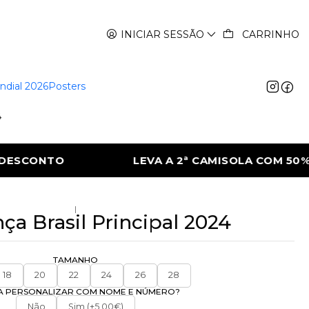
INICIAR SESSÃO
CARRINHO
ndial 2026
Posters
4
 CAMISOLA COM 50% DE DESCONTO
LEVA A
|
nça Brasil Principal 2024
TAMANHO
18
20
22
24
26
28
A PERSONALIZAR COM NOME E NÚMERO?
Não
Sim (+5.00€)