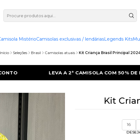
Camisola Mistério
Camisolas exclusivas / lendárias
Legends Kits
Mu
Início
Seleções
Brasil
Camisolas atuais
Kit Criança Brasil Principal 202
ISOLA COM 50% DE DESCONTO
LEVA A 2ª
Kit Cria
16
DESEJ