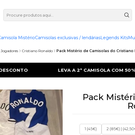
Camisola Mistério
Camisolas exclusivas / lendárias
Legends Kits
Mu
 Jogadores
Cristiano Ronaldo
Pack Mistério de Camisolas do Cristian
OLA COM 50% DE DESCONTO
LEVA A 2ª C
Pack Mistér
R
1 (45€)
2 (85€) | (42,5