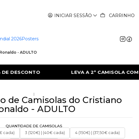
INICIAR SESSÃO
CARRINHO
ndial 2026
Posters
o Ronaldo - ADULTO
AMISOLA COM 50% DE DESCONTO
LEVA A 2
|
io de Camisolas do Cristiano
onaldo - ADULTO
QUANTIDADE DE CAMISOLAS
0€ cada)
3 (120€) | (40€ cada)
4 (150€) | (37,50€ cada)