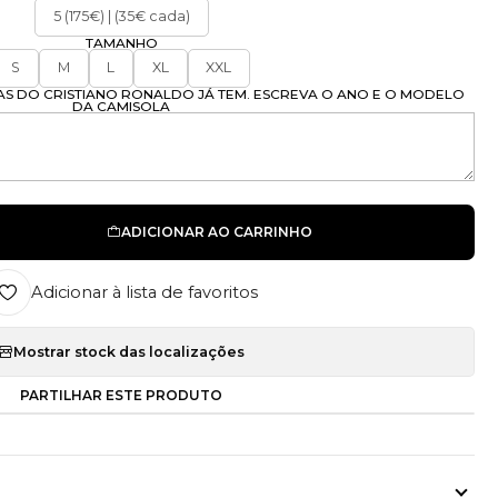
5 (175€) | (35€ cada)
TAMANHO
S
M
L
XL
XXL
AS DO CRISTIANO RONALDO JÁ TEM. ESCREVA O ANO E O MODELO
DA CAMISOLA
ADICIONAR AO CARRINHO
Adicionar à lista de favoritos
Mostrar stock das localizações
PARTILHAR ESTE PRODUTO